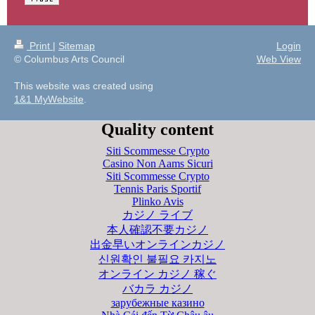
Print
|
Sitemap
Login
© Columbus Arts Council
Web View
This website was created using
1&1 MyWebsite
.
Quality content
Siti Scommesse Crypto
Casino Non Aams Sicuri
Siti Scommesse Crypto
Tennis Paris Sportif
Plinko Avis
カジノ ライブ
本人確認不要カジノ
出金早いオンラインカジノ
신원확인 불필요 카지노
オンライン カジノ 稼ぐ
バカラ カジノ
зарубежные казино